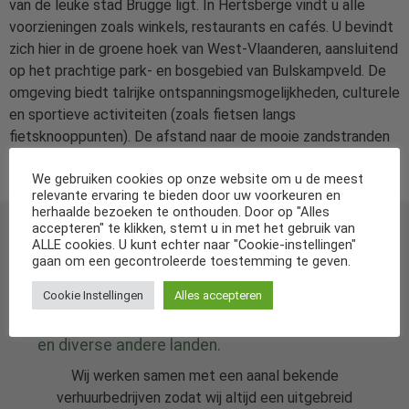
van de leuke stad Brugge ligt. In Hertsberge vindt u alle
voorzieningen zoals winkels, restaurants en cafés. U bevindt
zich hier in de groene hoek van West-Vlaanderen, aansluitend
op het prachtige park- en bosgebied van Bulskampveld. De
omgeving biedt talrijke ontspanningsmogelijkheden, culturele
en sportieve activiteiten (zoals fietsen langs
fietsknooppunten). De afstand naar de mooie zandstranden
en zee (Oostende) bedraagt 30 km. Iets zuidelijker bij
We gebruiken cookies op onze website om u de meest
Koksijde/De Panne vindt u ook duinen.
relevante ervaring te bieden door uw voorkeuren en
herhaalde bezoeken te onthouden. Door op "Alles
accepteren" te klikken, stemt u in met het gebruik van
ALLE cookies. U kunt echter naar "Cookie-instellingen"
gaan om een gecontroleerde toestemming te geven.
Cookie Instellingen
Alles accepteren
De specialist in vakantiehuizen in Nederland
en diverse andere landen.
Wij werken samen met een aanal bekende
verhuurbedrijven zodat wij altijd een uitgebreid