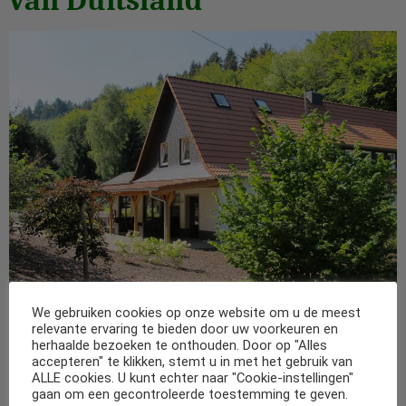
We gebruiken cookies op onze website om u de meest
Westerwald, vakantie in de natuur Dit luxe vakantiehuis is
relevante ervaring te bieden door uw voorkeuren en
een voormalige gasthof en een smaakvol onderkomen met
herhaalde bezoeken te onthouden. Door op "Alles
accepteren" te klikken, stemt u in met het gebruik van
een echte bierstube met poolbiljart, huisbioscoop, sauna en
ALLE cookies. U kunt echter naar "Cookie-instellingen"
bubbelbad. U wandelt zo de bossen in, het huis is gelegen in
gaan om een gecontroleerde toestemming te geven.