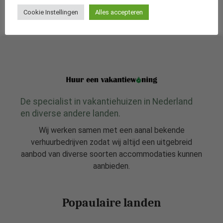
de overweldigende groene natuur van het Westerwald, een
plek waar u kunt genieten van een ontspannen vakantie met
Cookie Instellingen
Alles accepteren
[…]
De specialist in vakantiehuizen in Nederland
en diverse andere landen.
Wij werken samen met een aanal bekende
verhuurbedrijven zodat wij altijd een uitgebreid
aanbod van diverse soorten accommodaties kunnen
aanbieden.
Popaulaire landen