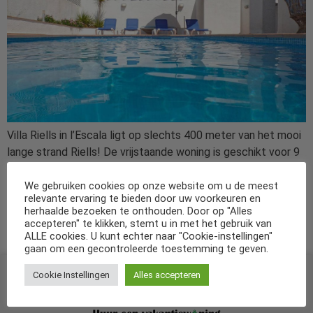
Villa Riells in l’Escala ligt op slechts 400 meter van het mooi
lange strand Riells! De vrijstaande woning is geschikt voor 9
personen en is voorzien van een mooi privé zwembad.Dit
vakantiehuis heeft vier slaapkamers, twee badkamers, een
We gebruiken cookies op onze website om u de meest
relevante ervaring te bieden door uw voorkeuren en
garage, woon- eetkamer, keuken en diverse terrassen.Met
herhaalde bezoeken te onthouden. Door op "Alles
de boulevard, restaurants en winkels in de directe nabijheid,
accepteren" te klikken, stemt u in met het gebruik van
kunt […]
ALLE cookies. U kunt echter naar "Cookie-instellingen"
gaan om een gecontroleerde toestemming te geven.
Cookie Instellingen
Alles accepteren