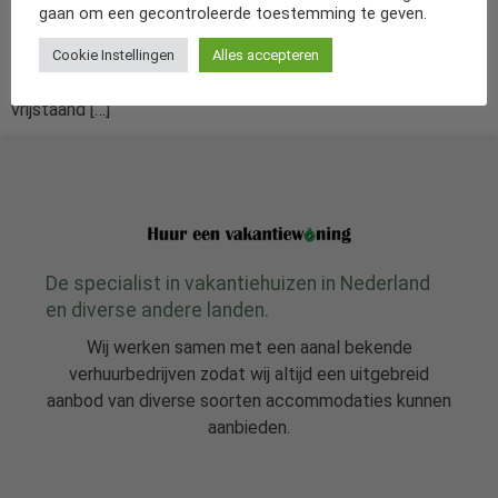
Duitsland, net over de grens bij Groningen, ligt een groot
gaan om een gecontroleerde toestemming te geven.
vakantiehuis waar je met familie en vrienden volop kunt
genieten. Een plek waar alles klopt, omringd met luxe, rust
Cookie Instellingen
Alles accepteren
en ruimte. Vakantievilla huize Backemoor is een groot en
vrijstaand […]
De specialist in vakantiehuizen in Nederland
en diverse andere landen.
Wij werken samen met een aanal bekende
verhuurbedrijven zodat wij altijd een uitgebreid
aanbod van diverse soorten accommodaties kunnen
aanbieden.